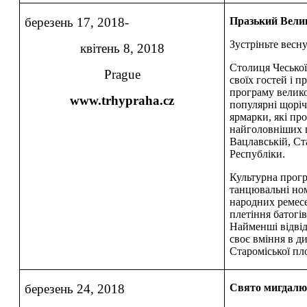
березень 17, 2018-
Празький Вели
Зустріньте весну
квітень 8, 2018
Столиця Чеської
Prague
своїх гостей і п
програму велик
www.trhypraha.cz
популярні щоріч
ярмарки, які про
найголовніших 
Вацлавській, Ст
Республіки.
Культурна прогр
танцювальні но
народних ремесе
плетіння батогі
Найменші відвід
своє вміння в д
Староміської пл
березень 24, 2018
Свято мигдалю 