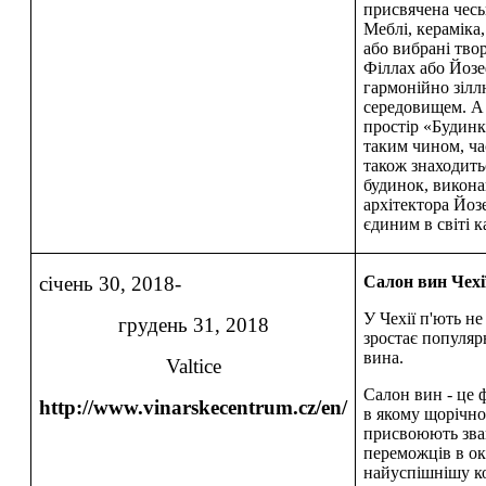
присвячена чеськ
Меблі, кераміка
або вибрані тво
Філлах або Йозе
гармонійно зілл
середовищем. А 
простір «Будин
таким чином, ч
також знаходитьс
будинок, викона
архітектора Йоз
єдиним в світі к
січень 30, 2018-
Салон вин Чехі
У Чехії п'ють н
грудень 31, 2018
зростає популяр
вина.
Valtice
Салон вин - це 
http://www.vinarskecentrum.cz/en/
в якому щорічн
присвоюють зва
переможців в ок
найуспішнішу к