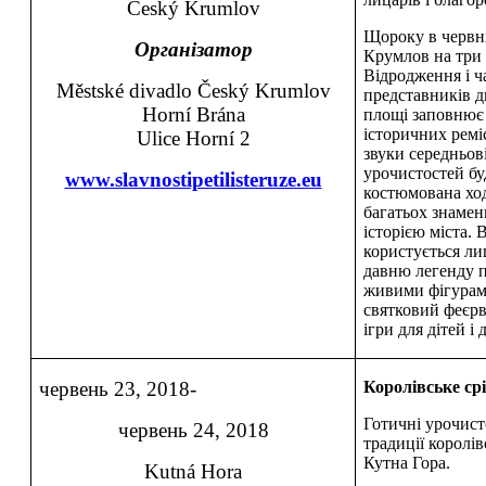
Český Krumlov
Щороку в червні
Організатор
Крумлов на три 
Відродження і ч
Městské divadlo Český Krumlov
представників д
Horní Brána
площі заповнює 
історичних ремі
Ulice Horní 2
звуки середньов
урочистостей бу
www.slavnostipetilisteruze.eu
костюмована ход
багатьох знамен
історією міста.
користується ли
давню легенду п
живими фігурами
святковий феєрв
ігри для дітей і
червень 23, 2018-
Королівське ср
Готичні урочист
червень 24, 2018
традиції королі
Кутна Гора.
Kutná Hora