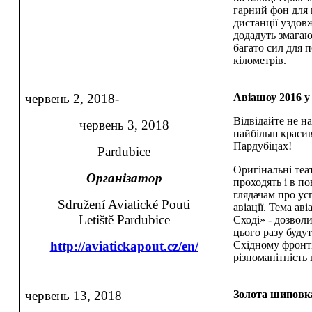
гарний фон для 
дистанції уздов
додадуть змагаю
багато сил для 
кілометрів.
червень 2, 2018-
Авіашоу 2016 у
Відвідайте не н
червень 3, 2018
найбільш красив
Пардубіцах!
Pardubice
Оригінальні теа
Організатор
проходять і в по
глядачам про усп
Sdružení Aviatické Pouti
авіації. Тема ав
Letiště Pardubice
Сході» - дозволи
цього разу будут
http://aviatickapout.cz/en/
Східному фронті
різноманітність 
червень 13, 2018
Золота шиповк