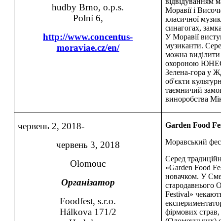
відвідуванням м
hudby Brno, o.p.s.
Моравії і Височ
Polní 6,
класичної музик
синагогах, замк
http://www.concentus-
У Моравії виступ
музиканти. Сер
moraviae.cz/en/
можна виділити 
охороною ЮНЕСК
Зелена-гора у Ж
об'єкти культур
таємничий замо
виноробства Мі
червень 2, 2018-
Garden Food Fes
Моравський фест
червень 3, 2018
Серед традицій
Olomouc
«Garden Food Fe
новачком. У Сме
Організатор
стародавнього О
Festival» чекают
Foodfest, s.r.o.
експериментатор
Hálkova 171/2
фірмових страв,
(Оломоуцьких) с