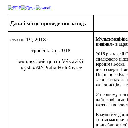
Дата і місце проведення заходу
січень 19, 2018 –
Мультимедійна
видіння» в Пра
травень 05, 2018
2016 рік у всій
спадкового ніде
виставковий центр Výstaviště
Ієроніма Босха -
Výstaviště Praha Holešovice
його смерті. На
Північного Відр
залишається од
живописців світ
У першому залі 
найцікавішими 
життя і творчост
В мультимедійні
фантасмагорични
привабливих обр