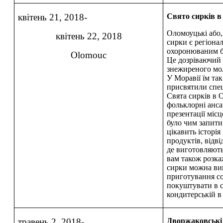
квітень 21, 2018-
Свято сирків в
Оломоуцькі або,
квітень 22, 2018
сирки є регіон
охоронюваним б
Olomouc
Це дозріваючий 
знежиреного мол
У Моравії їм та
присвятили спец
Свята сирків в 
фольклорні анса
презентації міс
було чим запити
цікавить історі
продуктів, відві
де виготовляють
вам також розка
сирки можна вик
приготування со
покуштувати в с
кондитерській в
травень 2, 2018-
Дворжаковські