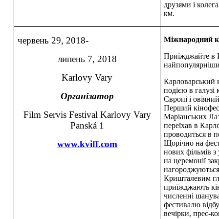
друзями і колега
км.
червень 29, 2018-
Міжнародний к
Приїжджайте в К
липень 7, 2018
найпопулярніший
Karlovy Vary
Карловарський 
подією в галузі
Організатор
Європі і овіяни
Перший кінофест
Film Servis Festival Karlovy Vary
Маріанських Лаз
Panská 1
переїхав в Карло
проводиться в п
www.kviff.com
Щорічно на фест
нових фільмів з 
на церемонії за
нагороджуються
Кришталевим гл
приїжджають кіно
численні шанува
фестивалю відбу
вечірки, прес-ко