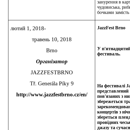
занурення в кар
чудовиська, риб
бочками замість 
лютий 1, 2018-
JazzFest Brno
травень 10, 2018
У п'ятнадцятий
Brno
фестиваль.
Організатор
JAZZFESTBRNO
Tř. Generála Píky 9
На фестивалі J
представлений 
http://www.jazzfestbrno.cz/en/
пов'язаних з ни
збережеться тр
зарекомендова
концертів з ні
збереться плеяд
провідних чесь
джазу та сучасн