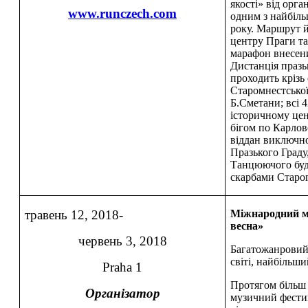
якості» від орга
www.runczech.com
одним з найбіль
року. Маршрут 
центру Праги та
марафон внесени
Дистанція праз
проходить крізь с
Старомнестської
Б.Сметани; всі 
історичному цен
бігом по Карлов
віддан виключн
Празького Граду
Танцюючого буд
скарбами Старо
травень 12, 2018-
Міжнародний м
весна»
червень 3, 2018
Багатожанровий 
світі, найбільши
Praha 1
Протягом більш
Організатор
музичний фести