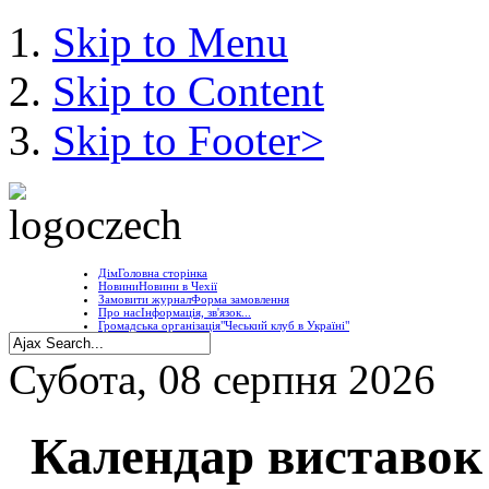
Skip to Menu
Skip to Content
Skip to Footer>
Дім
Головна сторінка
Новини
Новини в Чехії
Замовити журнал
Форма замовлення
Про нас
Інформація, зв'язок...
Громадська організація
"Чеський клуб в Україні"
Субота, 08 серпня 2026
Календар виставок