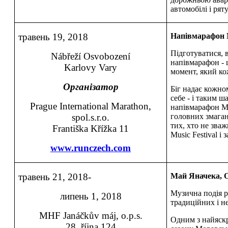
автомобілі і ря
травень 19, 2018
Напівмарафон M
Підготуватися, 
Nábřeží Osvobození
напівмарафон -
Karlovy Vary
момент, який к
Організатор
Біг надає кожно
себе - і таким 
Prague International Marathon,
напівмарафон Ma
spol.s.r.o.
головних змаган
тих, хто не зваж
Františka Křížka 11
Music Festival і 
www.runczech.com
травень 21, 2018-
Май Яначека, 
Музична подія р
липень 1, 2018
традиційних і н
MHF Janáčkův máj, o.p.s.
Одним з найяск
28. října 124