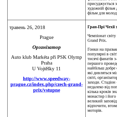
присуджується з
художній фільм 
фільм для молоді
травень 26, 2018
Гран-Прі Чехії 
Чемпіонат світу 
Prague
Grand Prix.
Організатор
Гонки на празьк
популярні в сві
Auto klub Markéta při PSK Olymp
тисячі фанатів з
Praha
першого провед
U Vojtěšky 11
найбільш добре 
які дивляться м
світі, організат
http://www.speedway-
заходи. Стадіо
prague.cz/index.php/czech-grand-
недалеко від по
prix/vstupne
кілька кроків з
монастир і його
великий заповід
відпочити, вто
моторів.