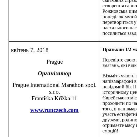
святкових страв
створення гарно
Рожновська цим
понеділок музей
перетвориться у
пасхального нас
посилиться завд
квітень 7, 2018
Празький 1/2 
Перевірте свою 
Prague
змагань, які від
Організатор
Візьміть участь
напівмарафоні в 
Prague International Marathon spol.
невідомий бік Пр
s.r.o.
історичному цент
Františka Křížka 11
Єврейського міс
проходити по ча
того, в напівма
www.runczech.com
участь естафетн
друзями, родино
отримаєте масу
емоцій!