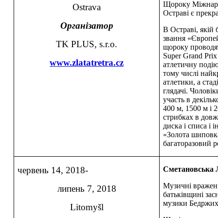
Щороку Міжнаро
Ostrava
Остраві є прек
Організатор
В Остраві, якій
звання «Європей
TK PLUS, s.r.o.
щороку проводя
Super Grand Pri
www.zlatatretra.cz
атлетичну подію
тому числі найк
атлетики, а ста
глядачі. Чоловік
участь в декільк
400 м, 1500 м і 
стрибках в довж
диска і списа і 
«Золота шиповка
багаторазовий р
червень 14, 2018-
Сметановська 
Музичні враженн
липень 7, 2018
батьківщині зас
музики Бедржих
Litomyšl