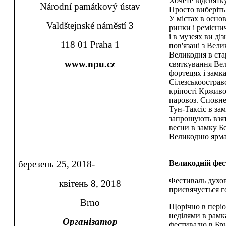
Хочете відсвятк
Národní památkový ústav
Просто виберіть
У містах в осно
Valdštejnské náměstí 3
ринки і ремісни
і в музеях ви ді
118 01 Praha 1
пов'язані з Вел
Великодня в ст
www.npu.cz
святкування Вел
фортецях і замк
Сілезськоострав
кріпості Крживо
паровоз. Сповн
Тун-Таксіс в за
запрошують взят
весни в замку Б
Великодню ярма
березень 25, 2018-
Великодній фес
Фестиваль духо
квітень 8, 2018
присвячується г
Brno
Щорічно в пері
неділями в рам
Організатор
фестивалю в Бр