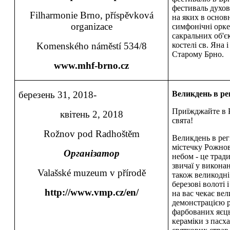
фестиваль духов
Filharmonie Brno, příspěvková
на яких в основ
organizace
симфонічні оркес
сакральних об'є
Komenského náměstí 534/8
костелі св. Яна 
Старому Брно.
www.mhf-brno.cz
березень 31, 2018-
Великдень в ре
Приїжджайте в Р
квітень 2, 2018
свята!
Rožnov pod Radhoštěm
Великдень в рег
містечку Рожнов
Організатор
небом - це тради
звичаї у викона
Valašské muzeum v přírodě
також великодні
березові волоті 
http://www.vmp.cz/en/
на вас чекає ве
демонстрацією р
фарбованих яєць,
кераміки з пасх