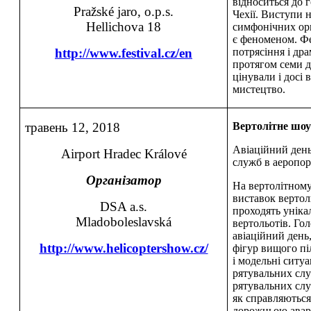
відноситься до 
Pražské jaro, o.p.s.
Чехії. Виступи 
Hellichova 18
симфонічних орк
є феноменом. Ф
http://www.festival.cz/en
потрясіння і дра
протягом семи д
цінували і досі
мистецтво.
травень 12, 2018
Вертолітне шоу
Авіаційний день
Airport Hradec Králové
служб в аеропор
Організатор
На вертолітному
виставок вертол
DSA a.s.
проходять унікал
Mladoboleslavská
вертольотів. Го
авіаційний день
http://www.helicoptershow.cz/
фігур вищого пі
і модельні ситуа
рятувальних сл
рятувальних слу
як справляються
дорожньою авар