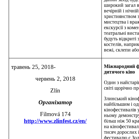
широкий загал в
вечірній і нічні
християнством 
мистецтва і вра
екскурсії з коме
театральні вист
будуть відкриті 
костелів, наприк
вежі, склепи або
травень 25, 2018-
Міжнародний ф
дитячого кіно
червень 2, 2018
Один з найстарі
світі щорічно пр
Zlín
Злинський кіноф
Організатор
найбільшим і од
кінофестивалів 
Filmová 174
ньому демонстру
http://www.zlinfest.cz/en/
більш ніж 50 кра
на кінофестивал
тисяч дорослих і
фестивалю є Зо