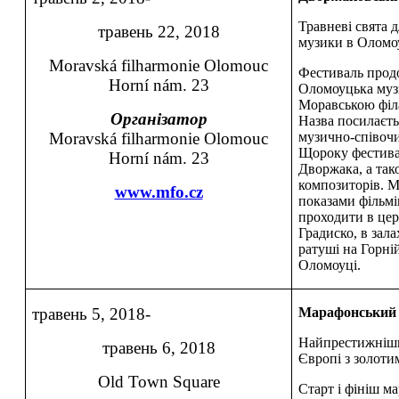
Травневі свята 
травень 22, 2018
музики в Оломо
Moravská filharmonie Olomouc
Фестиваль прод
Horní nám. 23
Оломоуцька муз
Моравською філ
Організатор
Назва посилаєть
Moravská filharmonie Olomouc
музично-співоч
Щороку фестива
Horní nám. 23
Дворжака, а так
композиторів. М
www.mfo.cz
показами фільмі
проходити в цер
Градиско, в зал
ратуші на Горні
Оломоуці.
травень 5, 2018-
Марафонський 
Найпрестижніши
травень 6, 2018
Європі з золоти
Old Town Square
Старт і фініш м