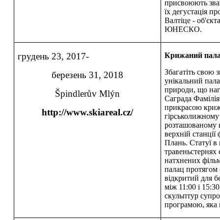
присвоюють зван
їх дегустація пр
Валтіце - об'єк
ЮНЕСКО.
грудень 23, 2017-
Крижаний пал
Збагатіть свою 
березень 31, 2018
унікальний пал
природи, що наг
Špindlerův Mlýn
Саграда Фамілія
прикрасою криж
http://www.skiareal.cz/
гірськолижному
розташованому в
верхній станції
Плань. Статуї в
травеньстернях 
натхнених філь
палац протягом 
відкритий для б
між 11:00 і 15:
скульптур супр
програмою, яка 