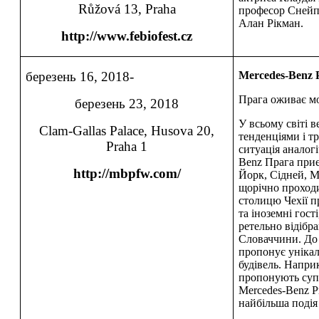
Růžová 13, Praha
професор Снейп 
Алан Рікман.
http://www.febiofest.cz
березень 16, 2018-
Mercedes-Benz 
Прага оживає м
березень 23, 2018
У всьому світі в
Clam-Gallas Palace, Husova 20,
тенденціями і т
Praha 1
ситуація аналог
Benz Прага приє
http://mbpfw.com/
Йорк, Сідней, Мо
щорічно проходи
столицю Чехії п
та іноземні гост
ретельно відібра
Словаччини. До 
пропонує уніка
будівель. Напри
пропонують супр
Mercedes-Benz P
найбільша подія 