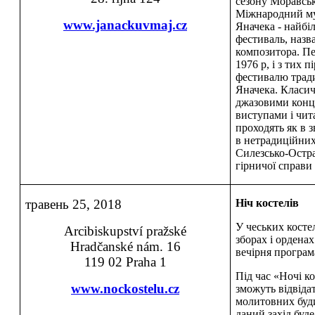
сезону Моравськ
Міжнародний м
www.janackuvmaj.cz
Яначека - найбі
фестиваль, назв
композитора. Пе
1976 р, і з тих 
фестивалю трад
Яначека. Класи
джазовими конц
виступами і чит
проходять як в з
в нетрадиційних
Силезсько-Остра
гірничої справи
травень 25, 2018
Ніч костелів
У чеських косте
Arcibiskupství pražské
зборах і орденах
Hradčanské nám. 16
вечірня програм
119 02 Praha 1
Під час «Ночі к
www.nockostelu.cz
зможуть відвідат
молитовних будин
даний захід буд