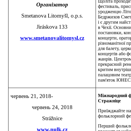
Щоліта проходи
Організатор
фестиваль, при
уродженцю Літо
Smetanova Litomyšl, o.p.s.
Бедржихов Сметан
і є другим най
Jiráskova 133
в Чехії. Основн
постановки, конц
www.smetanovalitomysl.cz
концерти, оратор
різноманітної п
для балету, цер
концертів або ф
жанрів. Центром
прекрасний рен
критим внутріш
палацовим теат
пам'яток ЮНЕС
червень 21, 2018-
Міжнародний ф
Стражніце
червень 24, 2018
Приїжджайте на
фольклорний фе
Strážnice
Перший фолькло
www.nulk.cz