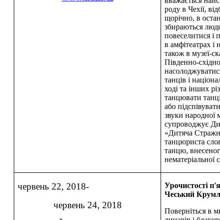
вважається найс
роду в Чехії, від
щорічно, в оста
збираються люди
повеселитися і 
в амфітеатрах і 
також в музеї-ск
Південно-східно
насолоджуватис
танців і націон
ході та інших р
танцювати танці
або підспівувати
звуки народної 
супроводжує Ди
«Дитяча Стражні
танцюриста слов
танцю, внесеног
нематеріально
червень 22, 2018-
Урочистості п'
Чеський Крум
червень 24, 2018
Поверніться в м
лицарів і благо