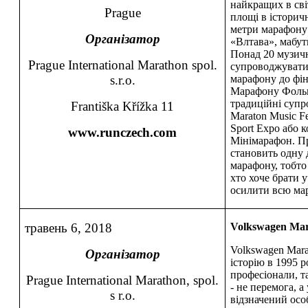
найкращих в сві
Prague
площі в історич
метри марафону 
Організатор
«Влтава», мабут
Понад 20 музичн
Prague International Marathon spol.
супроводжувати
s.r.o.
марафону до фі
Марафону Фольк
традиційні супр
Františka Křížka 11
Maraton Music Fe
Sport Expo або 
www.runczech.com
Мінімарафон. П
становить одну 
марафону, тобто 
хто хоче брати у
осилити всю ма
травень 6, 2018
Volkswagen Mar
Volkswagen Mara
Організатор
історію в 1995 р
професіонали, т
Prague International Marathon, spol.
- не перемога, 
s r.o.
відзначений ос