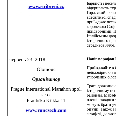
Барвисті і весе
www.stribreni.cz
відкривають тур
Гора, який вклю
всесвітньої сп
приїжджає чеськ
королевою Софі
придворними. П
Італійським двор
історичного це
середньовіччям.
червень 23, 2018
Напівмарафон 
Приїжджайте в 
Olomouc
неймовірною ат
улюблених бігов
Організатор
Траса довжиною
Prague International Marathon spol.
історичному це
s.r.o.
районам. Марафо
Františka Křížka 11
площі і завдяки
можуть брати уч
бігуни. Також в
www.runczech.com
естафеті, де час