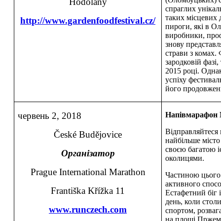
Hodolany
спраглих унікал
таких місцевих д
http://www.gardenfoodfestival.cz/
пироги, які в О
виробники, проф
знову представл
страви з комах.
зародковій фазі,
2015 році. Одна
успіху фестивал
його продовженн
червень 2, 2018
Напівмарафон M
Відправляйтеся 
České Budějovice
найбільше місто
своєю багатою і
Організатор
околицями.
Prague International Marathon
Частиною цього 
активного способ
Františka Křížka 11
Естафетний біг 
день, коли стол
www.runczech.com
спортом, розваг
на площі Пржеми