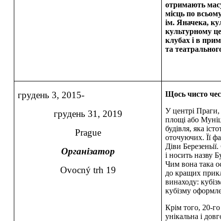
отримають масу
місць по всьому
ім. Яначека, к
культурному це
клубах і в при
та театральног
грудень 3, 2015-
Щось чисто чесь
У центрі Праги,
грудень 31, 2019
площі або Муніц
будівля, яка істо
Prague
оточуючих. Її ф
Діви Березеньії.
Організатор
і носить назву 
Чим вона така о
Ovocný trh 19
до кращих прикл
винаходу: кубізм
кубізму оформлен
Крім того, 20-го
унікальна і довг