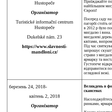
Приїжджайте по
Hustopeče
найбільшим миг
Європі!
Організатор
Посеред саду на
Turistické informační centrum
пагорбі стоїть ог
Hustopeče
в 2012 р було по
мигдалю і вина.
Dukelské nám. 23
мигдалеві дерев
квітами, випром
https://www.slavnosti-
Під час святкув
запрошує скушту
mandloni.cz/
страви з мигдал
ярмарку та вист
Густопече відкр
відправитися по
оглядової вежі.
березень 24, 2018-
Великдень в фо
скансенах
квітень 2, 2018
Насолоджуйтесь
ринками, ярмар
Організатор