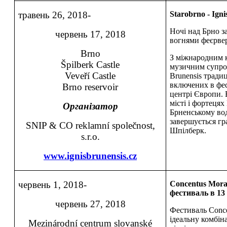
травень 26, 2018-
Starobrno - Igni
Ночі над Брно з
червень 17, 2018
вогнями феєрвер
Brno
З міжнародним к
Špilberk Castle
музичним супров
Veveří Castle
Brunensis традиц
включених в фес
Brno reservoir
центрі Європи. 
місті і фортецях
Організатор
Брненському во
завершується гр
SNIP & CO reklamní společnost,
Шпілберк.
s.r.o.
www.ignisbrunensis.cz
червень 1, 2018-
Concentus Mora
фестиваль в 13
червень 27, 2018
Фестиваль Conce
ідеальну комбін
Mezinárodní centrum slovanské